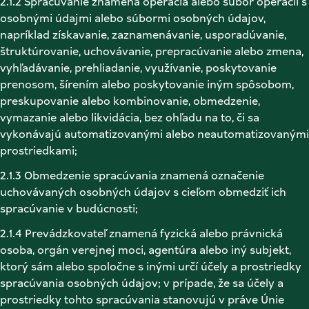
2.1.2 Spracúvanie znamená operácia alebo súbor operácií s 
osobnými údajmi alebo súbormi osobných údajov, 
napríklad získavanie, zaznamenávanie, usporadúvanie, 
štruktúrovanie, uchovávanie, prepracúvanie alebo zmena, 
vyhľadávanie, prehliadanie, využívanie, poskytovanie 
prenosom, šírením alebo poskytovanie iným spôsobom, 
preskupovanie alebo kombinovanie, obmedzenie, 
vymazanie alebo likvidácia, bez ohľadu na to, či sa 
vykonávajú automatizovanými alebo neautomatizovanými 
prostriedkami; 
2.1.3 Obmedzenie spracúvania znamená označenie 
uchovávaných osobných údajov s cieľom obmedziť ich 
spracúvanie v budúcnosti; 
2.1.4 Prevádzkovateľ znamená fyzická alebo právnická 
osoba, orgán verejnej moci, agentúra alebo iný subjekt, 
ktorý sám alebo spoločne s inými určí účely a prostriedky 
spracúvania osobných údajov; v prípade, že sa účely a 
prostriedky tohto spracúvania stanovujú v práve Únie 