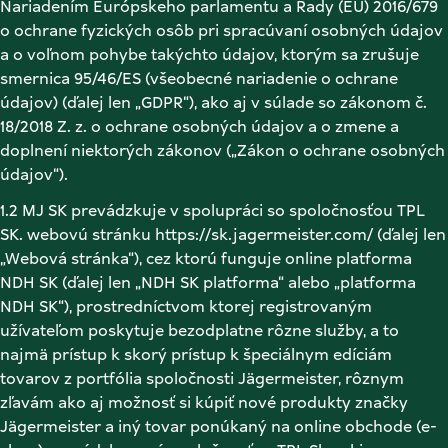
Nariadením Európskeho parlamentu a Rady (EÚ) 2016/679 
o ochrane fyzických osôb pri spracúvaní osobných údajov 
a o voľnom pohybe takýchto údajov, ktorým sa zrušuje 
smernica 95/46/ES (všeobecné nariadenie o ochrane 
údajov) (ďalej len „GDPR“), ako aj v súlade so zákonom č. 
18/2018 Z. z. o ochrane osobných údajov a o zmene a 
doplnení niektorých zákonov („Zákon o ochrane osobných 
údajov“). 
1.2 MJ SK prevádzkuje v spolupráci so spoločnosťou TPL 
SK. webovú stránku https://sk.jagermeister.com/ (ďalej len 
„Webová stránka“), cez ktorú funguje online platforma 
NDH SK (ďalej len „NDH SK platforma“ alebo „platforma 
NDH SK“), prostredníctvom ktorej registrovaným 
užívateľom poskytuje bezodplatne rôzne služby, a to 
najmä prístup k skorý prístup k špeciálnym edíciám 
tovarov z portfólia spoločnosti Jägermeister, rôznym 
zľavám ako aj možnosť si kúpiť nové produkty značky 
Jägermeister a iný tovar ponúkaný na online obchode (e-