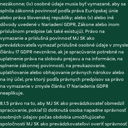
nezákonne; (iv) osobné údaje musia byť vymazané, aby sa 
splnila zákonná povinnosť podľa práva Európskej únie 
alebo práva Slovenskej republiky; alebo (v) alebo iné 
dôvody uvedené v Nariadení GDPR, Zákone alebo inom 
príslušnom predpise (ak také existujú). Právo na 
vymazanie a príslušná povinnosť MJ SK ako 
prevádzkovateľa vymazať príslušné osobné údaje v zmysle 
článku 17 GDPR nevznikne, ak je spracúvanie potrebné na 
uplatnenie práva na slobodu prejavu a na informácie, na 
splnenie zákonnej povinnosti, na preukazovanie, 
uplatňovanie alebo obhajovanie právnych nárokov alebo 
na iný účel, pre ktorý podľa právnych predpisov sa právo 
na vymazanie v zmysle článku 17 Nariadenia GDPR 
neaplikuje. 
8.1.5 právo na to, aby MJ SK ako prevádzkovateľ obmedzil 
spracúvanie, pokiaľ (i) dotknutá osoba napadne správnosť 
osobných údajov počas obdobia umožňujúceho 
spoločnosti MJ SK ako prevádzkovateľovi overiť správnosť 