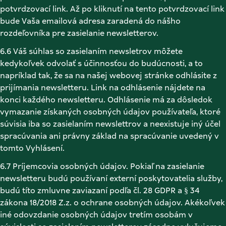
potvrdzovací link. Až po kliknutí na tento potvrdzovací link 
bude Vaša emailová adresa zaradená do nášho 
rozdeľovníka pre zasielanie newsletterov. 
6.6 Váš súhlas so zasielaním newsletrov môžete 
kedykoľvek odvolať s účinnosťou do budúcnosti, a to 
napríklad tak, že sa na našej webovej stránke odhlásite z 
prijímania newsletteru. Link na odhlásenie nájdete na 
konci každého newsletteru. Odhlásenie má za dôsledok 
vymazanie získaných osobných údajov používateľa, ktoré 
súvisia iba so zasielaním newslettrov a neexistuje iný účel 
spracúvania ani právny základ na spracúvanie uvedený v 
tomto Vyhlásení. 
6.7 Príjemcovia osobných údajov. Pokiaľ na zasielanie 
newsletteru budú používaní externí poskytovatelia služby, 
budú títo zmluvne zaviazaní podľa čl. 28 GDPR a § 34 
zákona 18/2018 Z.z. o ochrane osobných údajov. Akékoľvek 
iné odovzdanie osobných údajov tretím osobám v 