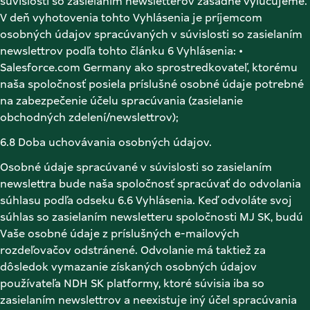
súvislosti so zasielaním newsletterov zásadne vylučujeme. 
V deň vyhotovenia tohto Vyhlásenia je príjemcom 
osobných údajov spracúvaných v súvislosti so zasielaním 
newslettrov podľa tohto článku 6 Vyhlásenia: • 
Salesforce.com Germany ako sprostredkovateľ, ktorému 
naša spoločnosť posiela príslušné osobné údaje potrebné 
na zabezpečenie účelu spracúvania (zasielanie 
obchodných zdelení/newslettrov); 
6.8 Doba uchovávania osobných údajov. 
Osobné údaje spracúvané v súvislosti so zasielaním 
newslettra bude naša spoločnosť spracúvať do odvolania 
súhlasu podľa odseku 6.6 Vyhlásenia. Keď odvoláte svoj 
súhlas so zasielaním newsletteru spoločnosti MJ SK, budú 
Vaše osobné údaje z príslušných e-mailových 
rozdeľovačov odstránené. Odvolanie má taktiež za 
dôsledok vymazanie získaných osobných údajov 
používateľa NDH SK platformy, ktoré súvisia iba so 
zasielaním newslettrov a neexistuje iný účel spracúvania 