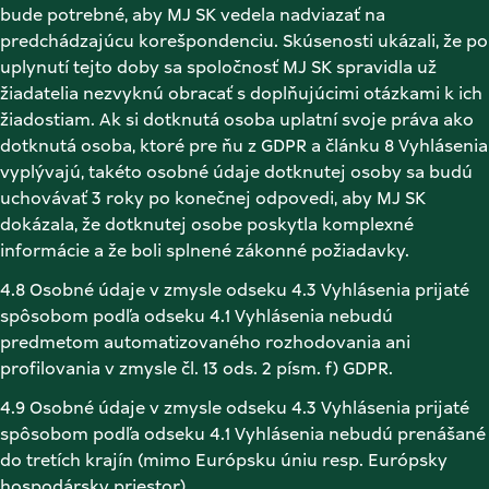
bude potrebné, aby MJ SK vedela nadviazať na 
predchádzajúcu korešpondenciu. Skúsenosti ukázali, že po 
uplynutí tejto doby sa spoločnosť MJ SK spravidla už 
žiadatelia nezvyknú obracať s doplňujúcimi otázkami k ich 
žiadostiam. Ak si dotknutá osoba uplatní svoje práva ako 
dotknutá osoba, ktoré pre ňu z GDPR a článku 8 Vyhlásenia 
vyplývajú, takéto osobné údaje dotknutej osoby sa budú 
uchovávať 3 roky po konečnej odpovedi, aby MJ SK 
dokázala, že dotknutej osobe poskytla komplexné 
informácie a že boli splnené zákonné požiadavky. 
4.8 Osobné údaje v zmysle odseku 4.3 Vyhlásenia prijaté 
spôsobom podľa odseku 4.1 Vyhlásenia nebudú 
predmetom automatizovaného rozhodovania ani 
profilovania v zmysle čl. 13 ods. 2 písm. f) GDPR. 
4.9 Osobné údaje v zmysle odseku 4.3 Vyhlásenia prijaté 
spôsobom podľa odseku 4.1 Vyhlásenia nebudú prenášané 
do tretích krajín (mimo Európsku úniu resp. Európsky 
hospodársky priestor). 