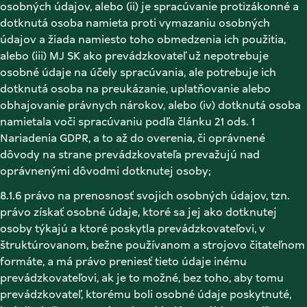
osobných údajov, alebo (ii) je spracúvanie protizákonné a 
dotknutá osoba namieta proti vymazaniu osobných 
údajov a žiada namiesto toho obmedzenia ich použitia, 
alebo (iii) MJ SK ako prevádzkovateľ už nepotrebuje 
osobné údaje na účely spracúvania, ale potrebuje ich 
dotknutá osoba na preukázanie, uplatňovanie alebo 
obhajovanie právnych nárokov, alebo (iv) dotknutá osoba 
namietala voči spracúvaniu podľa článku 21 ods. 1 
Nariadenia GDPR, a to až do overenia, či oprávnené 
dôvody na strane prevádzkovateľa prevažujú nad 
oprávnenými dôvodmi dotknutej osoby; 
8.1.6 právo na prenosnosť svojich osobných údajov, tzn. 
právo získať osobné údaje, ktoré sa jej ako dotknutej 
osoby týkajú a ktoré poskytla prevádzkovateľovi, v 
štruktúrovanom, bežne používanom a strojovo čitateľnom 
formáte, a má právo preniesť tieto údaje inému 
prevádzkovateľovi, ak je to možné, bez toho, aby tomu 
prevádzkovateľ, ktorému boli osobné údaje poskytnuté, 