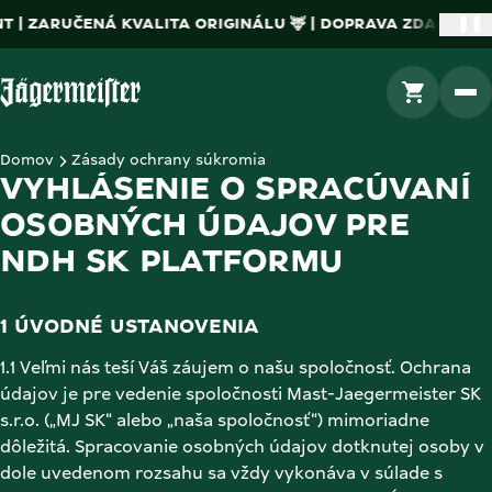
 ZARUČENÁ KVALITA ORIGINÁLU 🦌 | DOPRAVA ZDARMA PRI 
❚❚
DO KOŠÍKA
Na domovskú stránku
Domov
Zásady ochrany súkromia
VYHLÁSENIE O SPRACÚVANÍ 
OSOBNÝCH ÚDAJOV PRE 
NDH SK PLATFORMU 
1 ÚVODNÉ USTANOVENIA 
1.1 Veľmi nás teší Váš záujem o našu spoločnosť. Ochrana 
údajov je pre vedenie spoločnosti Mast-Jaegermeister SK 
s.r.o. („MJ SK“ alebo „naša spoločnosť“) mimoriadne 
dôležitá. Spracovanie osobných údajov dotknutej osoby v 
dole uvedenom rozsahu sa vždy vykonáva v súlade s 