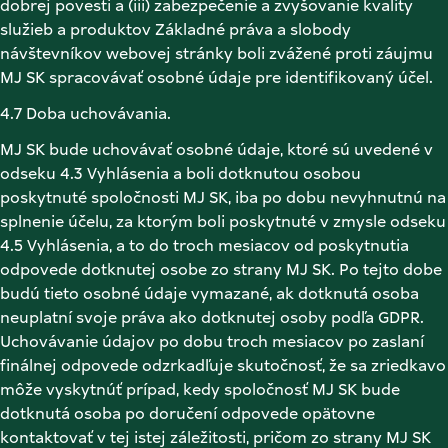
dobrej povesti a (iii) zabezpečenie a zvyšovanie kvality 
služieb a produktov Základné práva a slobody 
návštevníkov webovej stránky boli zvážené proti záujmu 
MJ SK spracovávať osobné údaje pre identifikovaný účel. 
4.7 Doba uchovávania. 
MJ SK bude uchovávať osobné údaje, ktoré sú uvedené v 
odseku 4.3 Vyhlásenia a boli dotknutou osobou 
poskytnuté spoločnosti MJ SK, iba po dobu nevyhnutnú na 
splnenie účelu, za ktorým boli poskytnuté v zmysle odseku 
4.5 Vyhlásenia, a to do troch mesiacov od poskytnutia 
odpovede dotknutej osobe zo strany MJ SK. Po tejto dobe 
budú tieto osobné údaje vymazané, ak dotknutá osoba 
neuplatní svoje práva ako dotknutej osoby podľa GDPR. 
Uchovávanie údajov po dobu troch mesiacov po zaslaní 
finálnej odpovede odzrkadľuje skutočnosť, že sa zriedkavo 
môže vyskytnúť prípad, kedy spoločnosť MJ SK bude 
dotknutá osoba po doručení odpovede opätovne 
kontaktovať v tej istej záležitosti, pričom zo strany MJ SK 