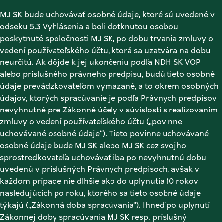
MJ SK bude uchovávať osobné údaje, ktoré sú uvedené v 
odseku 5.3 Vyhlásenia a boli dotknutou osobou 
poskytnuté spoločnosti MJ SK, po dobu trvania zmluvy o 
vedení používateľského účtu, ktorá sa uzatvára na dobu 
neurčitú. Ak dôjde k jej ukončeniu podľa NDH SK VOP 
alebo príslušného právneho predpisu, budú tieto osobné 
údaje prevádzkovateľom vymazané, a to okrem osobných 
údajov, ktorých spracúvanie je podľa Právnych predpisov 
nevyhnutné pre Zákonné účely v súvislosti s realizovaním 
zmluvy o vedení používateľského účtu („povinne 
uchovávané osobné údaje“). Tieto povinne uchovávané 
osobné údaje bude MJ SK alebo MJ SK cez svojho 
sprostredkovateľa uchovávať iba po nevyhnutnú dobu 
uvedenú v príslušných Právnych predpisoch, avšak v 
každom prípade nie dlhšie ako do uplynutia 10 rokov 
nasledujúcich po roku, ktorého sa tieto osobné údaje 
týkajú („Zákonná doba spracúvania“). Ihneď po uplynutí 
Zákonnej doby spracúvania MJ SK resp. príslušný 