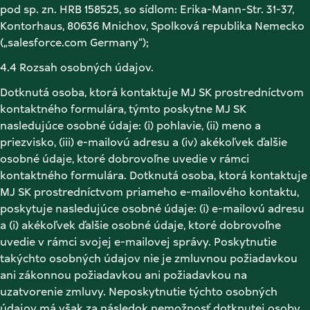
pod sp. zn. HRB 158525, so sídlom: Erika-Mann-Str. 31-37, 
Kontorhaus, 80636 Mnichov, Spolková republika Nemecko 
(„salesforce.com Germany“); 
4.4 Rozsah osobných údajov. 
Dotknutá osoba, ktorá kontaktuje MJ SK prostredníctvom 
kontaktného formulára, týmto poskytne MJ SK 
nasledujúce osobné údaje: (i) pohlavie, (ii) meno a 
priezvisko, (iii) e-mailovú adresu a (iv) akékoľvek ďalšie 
osobné údaje, ktoré dobrovoľne uvedie v rámci 
kontaktného formulára. Dotknutá osoba, ktorá kontaktuje 
MJ SK prostredníctvom priameho e-mailového kontaktu, 
poskytuje nasledujúce osobné údaje: (i) e-mailovú adresu 
a (i) akékoľvek ďalšie osobné údaje, ktoré dobrovoľne 
uvedie v rámci svojej e-mailovej správy. Poskytnutie 
takýchto osobných údajov nie je zmluvnou požiadavkou 
ani zákonnou požiadavkou ani požiadavkou na 
uzatvorenie zmluvy. Neposkytnutie týchto osobných 
údajov má však za následok nemožnosť dotknutej osoby 