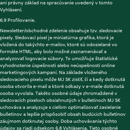
ani právny základ na spracúvanie uvedený v tomto 
Vyhlásení. 
6.9 Profilovanie. 
Newsletter/obchodné zdelenie obsahuje tzv. sledovacie 
pixely. Sledovací pixel je miniatúrna grafika, ktorá je 
vložená do takýchto e-mailov, ktoré sú odosielané vo 
formáte HTML, aby bolo možné zaznamenávať a 
analyzovať logovacie súbory. To umožňuje štatistické 
vyhodnotenie úspešnosti alebo neúspešnosti online 
marketingových kampaní. Na základe vloženého 
sledovacieho pixelu môže MJ SK zistiť, či a kedy dotknutá 
osoba otvorila e-mail a ktoré odkazy v e-maile dotknutá 
osoba vyvolala. Takéto osobné údaje zhromaždené v 
sledovacích pixeloch obsiahnutých v bulletinoch MJ SK 
uchováva a analyzuje s cieľom optimalizovať zasielanie 
bulletinov a lepšie prispôsobiť obsah budúcich bulletinov 
záujmom dotknutej osoby. Doba uchovávania týchto 
údajov sa riadi odsekom 6.8 Vyhlásenia. Tieto osobné 