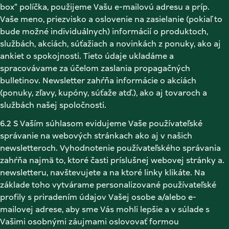
box“ políčka, použijeme Vašu e-mailovú adresu a príp. 
Vaše meno, priezvisko a oslovenie na zasielanie (pokiaľ to 
bude možné individuálnych) informácií o produktoch, 
službách, akciách, súťažiach a novinkách z ponuky, ako aj 
ankiet o spokojnosti. Tieto údaje ukladáme a 
spracovávame za účelom zaslania propagačných 
bulletinov. Newsletter zahŕňa informácie o akciách 
(ponuky, zľavy, kupóny, súťaže atď.), ako aj tovaroch a 
službách našej spoločnosti. 
6.2 S Vaším súhlasom evidujeme Vaše používateľské 
správanie na webových stránkach ako aj v našich 
newsletteroch. Vyhodnotenie používateľského správania 
zahŕňa najmä to, ktoré časti príslušnej webovej stránky a. 
newsletteru, navštevujete a na ktoré linky klikáte. Na 
základe toho vytvárame personalizované používateľské 
profily s priradením údajov Vašej osobe a/alebo e-
mailovej adrese, aby sme Vás mohli lepšie a v súlade s 
Vašimi osobnými záujmami oslovovať formou 