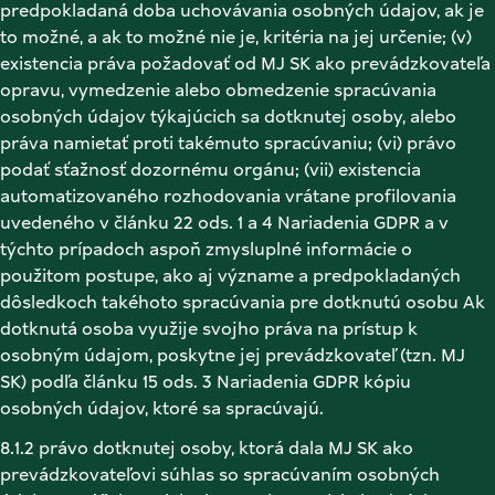
predpokladaná doba uchovávania osobných údajov, ak je 
to možné, a ak to možné nie je, kritéria na jej určenie; (v) 
existencia práva požadovať od MJ SK ako prevádzkovateľa 
opravu, vymedzenie alebo obmedzenie spracúvania 
osobných údajov týkajúcich sa dotknutej osoby, alebo 
práva namietať proti takémuto spracúvaniu; (vi) právo 
podať sťažnosť dozornému orgánu; (vii) existencia 
automatizovaného rozhodovania vrátane profilovania 
uvedeného v článku 22 ods. 1 a 4 Nariadenia GDPR a v 
týchto prípadoch aspoň zmysluplné informácie o 
použitom postupe, ako aj význame a predpokladaných 
dôsledkoch takéhoto spracúvania pre dotknutú osobu Ak 
dotknutá osoba využije svojho práva na prístup k 
osobným údajom, poskytne jej prevádzkovateľ (tzn. MJ 
SK) podľa článku 15 ods. 3 Nariadenia GDPR kópiu 
osobných údajov, ktoré sa spracúvajú. 
8.1.2 právo dotknutej osoby, ktorá dala MJ SK ako 
prevádzkovateľovi súhlas so spracúvaním osobných 