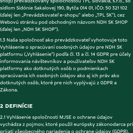
shop) prevádzkovaný spoločnosťou TPL Slovakia, s.r.o., so 
sídlom Sidónie Sakalovej 190, Bytča 014 01, IČO: 50 321 102 
(ďalej len „Prevádzkovateľ e-shopu“ alebo „TPL SK“), cez 
Webovú stránku pod obchodným názvom NDH SK SHOP 
(ďalej len „NDH SK SHOP“). 
1.3 Naša spoločnosť ako prevádzkovateľ vyhotovuje toto 
Vyhlásenie o spracúvaní osobných údajov pre NDH SK 
platformu („Vyhlásenie“) podľa čl. 13 a čl. 14 GDPR pre účely 
informovania návštevníkov a používateľov NDH SK 
platformy ako dotknutých osôb o podmienkach 
spracúvania ich osobných údajov ako aj ich práv ako 
dotknutých osôb, ktoré pre nich vyplývajú z GDPR a 
Zákona. 
2 DEFINÍCIE 
2.1 Vyhlásenie spoločnosti MJSE o ochrane údajov 
vychádza z pojmov, ktoré použil európsky zákonodarca pri 
prijatí všeobecného nariadenia o ochrane údajov (GDPR). 