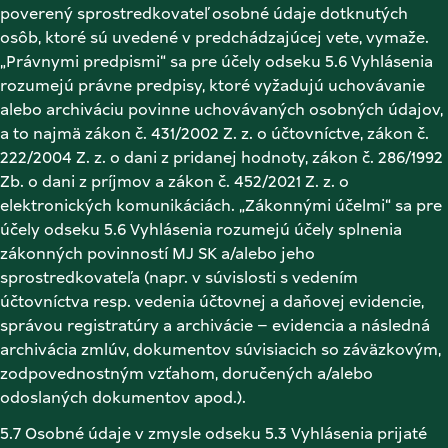
poverený sprostredkovateľ osobné údaje dotknutých 
osôb, ktoré sú uvedené v predchádzajúcej vete, vymaže. 
„Právnymi predpismi“ sa pre účely odseku 5.6 Vyhlásenia 
rozumejú právne predpisy, ktoré vyžadujú uchovávanie 
alebo archiváciu povinne uchovávaných osobných údajov, 
a to najmä zákon č. 431/2002 Z. z. o účtovníctve, zákon č. 
222/2004 Z. z. o dani z pridanej hodnoty, zákon č. 286/1992 
Zb. o dani z príjmov a zákon č. 452/2021 Z. z. o 
elektronických komunikáciách. „Zákonnými účelmi“ sa pre 
účely odseku 5.6 Vyhlásenia rozumejú účely splnenia 
zákonných povinností MJ SK a/alebo jeho 
sprostredkovateľa (napr. v súvislosti s vedením 
účtovníctva resp. vedenia účtovnej a daňovej evidencie, 
správou registratúry a archivácie – evidencia a následná 
archivácia zmlúv, dokumentov súvisiacich so záväzkovým, 
zodpovednostným vzťahom, doručených a/alebo 
odoslaných dokumentov apod.). 
5.7 Osobné údaje v zmysle odseku 5.3 Vyhlásenia prijaté 