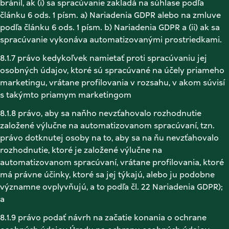
bránil, ak (i) sa spracúvanie zakladá na súhlase podľa 
článku 6 ods. 1 písm. a) Nariadenia GDPR alebo na zmluve 
podľa článku 6 ods. 1 písm. b) Nariadenia GDPR a (ii) ak sa 
spracúvanie vykonáva automatizovanými prostriedkami. 
8.1.7 právo kedykoľvek namietať proti spracúvaniu jej 
osobných údajov, ktoré sú spracúvané na účely priameho 
marketingu, vrátane profilovania v rozsahu, v akom súvisí 
s takýmto priamym marketingom 
8.1.8 právo, aby sa naňho nevzťahovalo rozhodnutie 
založené výlučne na automatizovanom spracúvaní, tzn. 
právo dotknutej osoby na to, aby sa na ňu nevzťahovalo 
rozhodnutie, ktoré je založené výlučne na 
automatizovanom spracúvaní, vrátane profilovania, ktoré 
má právne účinky, ktoré sa jej týkajú, alebo ju podobne 
významne ovplyvňujú, a to podľa čl. 22 Nariadenia GDPR); 
a 
8.1.9 právo podať návrh na začatie konania o ochrane 