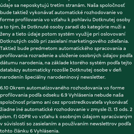
údaje sa neposkytujú tretím stranám. Naša spoločnosť 
bude taktiež vykonávať automatické rozhodovanie vo 
forme profilovania vo vzťahu k pohlaviu Dotknutej osoby 
a to tým, že Dotknuté osoby zaradí do kategórie muži a 
ženy a tieto údaje potom systém využije pri oslovovaní 
Dotknutých osôb pri zasielaní marketingového zdieľania. 
Taktiež bude predmetom automatického spracovania a 
profilovania rozradenie a uloženie osobných údajov podľa 
dátumu narodenia, na základe ktorého systém podľa tejto 
databázy automaticky rozošle Dotknutej osobe v deň 
narodenín špeciálny narodeninový newsletter. 
6.10 Okrem automatizovaného rozhodovania vo forme 
profilovania podľa odseku 6.9 Vyhlásenia nebude naša 
spoločnosť priamo ani cez sprostredkovateľa vykonávať 
žiadne iné automatické rozhodovanie v zmysle čl. 13 ods. 2 
písm. f) GDPR vo vzťahu k osobným údajom spracúvaným 
v súvislosti so zasielaním a používaním newslettrov podľa 
tohto článku 6 Vyhlásenia. 