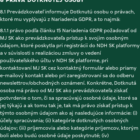
8 PRÁVA DOTKNUTEJ OSOBY 
8.1 Prevádzkovateľ informuje Dotknutú osobu o právach, 
ktoré mu vyplývajú z Nariadenia GDPR, a to najmä: 
8.1.1 právo podľa článku 15 Nariadenia GDPR požadovať od 
MJ SK ako prevádzkovateľa prístup k svojim osobným 
údajom, ktoré poskytla pri registrácii do NDH SK platformy 
a v súvislosti s realizáciou zmluvy o vedení 
používateľského účtu v NDH SK platforme, pri 
kontaktovaní MJ SK cez kontaktný formulár alebo priamy 
e-mailový kontakt alebo pri zaregistrovaní sa do odberu 
newslettrov/obchodných oznámení. Konkrétne, Dotknutá 
osoba má právo od MJ SK ako prevádzkovateľa získať 
potvrdenie o tom, či sa spracúvajú osobné údaje, ktoré sa 
jej týkajú a ak tomu tak je, tak má právo získať prístup k 
týmto osobným údajom ako aj nasledujúce informácie: (i) 
účely spracúvania; (ii) kategórie dotknutých osobných 
údajov; (iii) príjemcovia alebo kategórie príjemcov, ktorým 
boli alebo budú osobné údaje poskytnuté; (iv) 