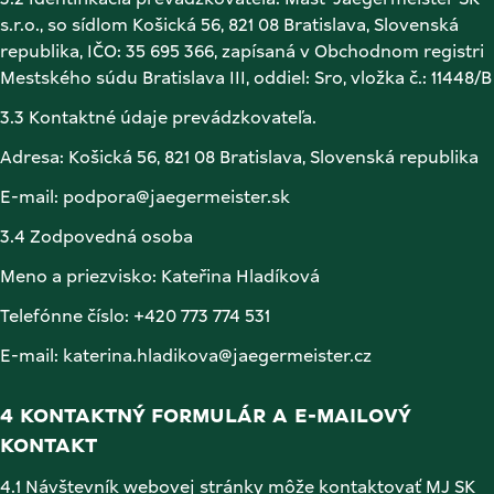
3.2 Identifikácia prevádzkovateľa. Mast-Jaegermeister SK 
s.r.o., so sídlom Košická 56, 821 08 Bratislava, Slovenská 
republika, IČO: 35 695 366, zapísaná v Obchodnom registri 
Mestského súdu Bratislava III, 
3.3 Kontaktné údaje prevádzkovateľa. 
Adresa: Košická 56, 821 08 Bratislava, Slovenská republika 
E-mail: podpora@jaegermeister.sk 
3.4 Zodpovedná osoba 
Meno a priezvisko: Kateřina Hladíková 
Telefónne číslo: +420 773 774 531
E-mail: katerina.hladikova@jaegermeister.cz
4 KONTAKTNÝ FORMULÁR A E-MAILOVÝ 
KONTAKT 
4.1 Návštevník webovej stránky môže kontaktovať MJ SK 