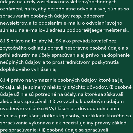
údajov na účely zasielania newslettrov/obchodných 
oznámení, na to, aby bezodplatne odvolala svoj súhlas so 
spracúvaním osobných údajov resp. odberom 
newslettrov, a to odoslaním e-mailu o odvolaní svojho 
súhlasu na e-mailovú adresu podpora@jaegermeister.sk; 
8.1.3 právo na to, aby MJ SK ako prevádzkovateľ bez 
zbytočného odkladu opravil nesprávne osobné údaje a s 
prihliadnutím na účely spracúvania aj právo na doplnenie 
neúplných údajov, a to prostredníctvom poskytnutia 
doplnkového vyhlásenia; 
8.1.4 právo na vymazanie osobných údajov, ktoré sa jej 
týkajú, ak je splnený niektorý z týchto dôvodov: (i) osobné 
údaje už nie sú potrebné na účely, na ktoré sa získavali 
alebo inak spracúvali; (ii) vo vzťahu k osobným údajom 
uvedeným v článku 6 Vyhlásenia z dôvodu odvolania 
súhlasu príslušnej dotknutej osoby, na základe ktorého sa 
spracúvanie vykonáva a ak neexistuje iný právny základ 
pre spracúvanie; (iii) osobné údaje sa spracúvali 